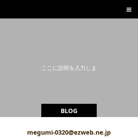
レンタルスタジオBigTree 大阪
こ
こ
に
説
明
を
入
力
し
ま
す
BLOG
megumi-0320@ezweb.ne.jp