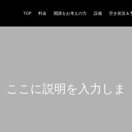
TOP
料金
開講をお考えの方
設備
空き状況＆
こ
こ
に
説
明
を
入
力
し
ま
す