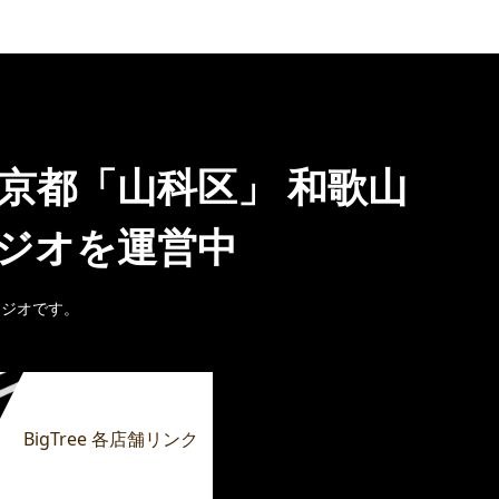
 京都「山科区」 和歌山
タジオを運営中
タジオです。
BigTree 各店舗リンク