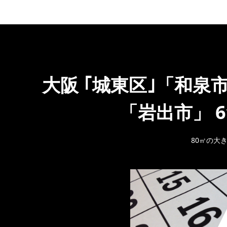
大阪 ｢城東区｣「和泉
「岩出市」 
80㎡の大