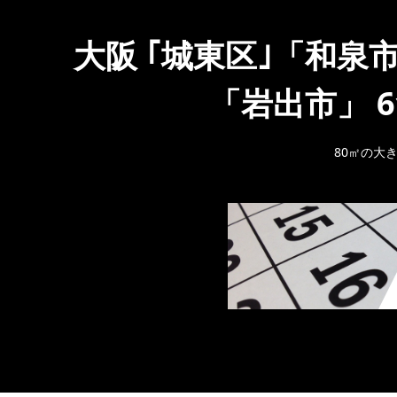
大阪 ｢城東区｣「和泉
「岩出市」 
80㎡の大