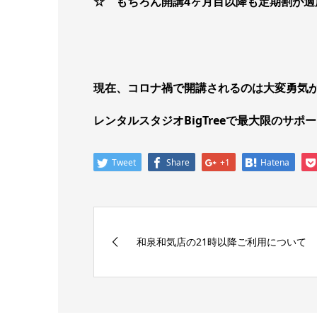
☆ もちろん開講4ヶ月目以降も定期割が適
現在、コロナ禍で開講されるのは大変勇気
レンタルスタジオBigTreeで最大限のサ
Tweet
Share
+1
Hatena
和泉和気店の21時以降ご利用について