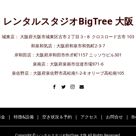
レンタルスタジオBigTree 大阪
城東店： 大阪府大阪市城東区古市２丁目３−８ クロスロード古市 103
和泉和気店：大阪府和泉市和気町2-3-7
岸和田店：大阪府岸和田市作才町1157 ニッソウビル301
泉南店：大阪府泉南市信達市場971-6
泉佐野店：大阪府泉佐野市高松南1-2-8 オリーブ高松南105
料金
特徴&設備
空き状況＆予約
アクセス
お問合せ
B
Copyright © レンタルスタジオBigTree 大阪 All Rights Reserved.